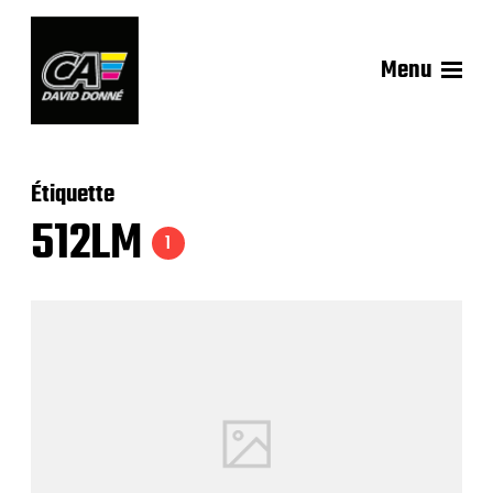
Menu
Étiquette
512LM
1