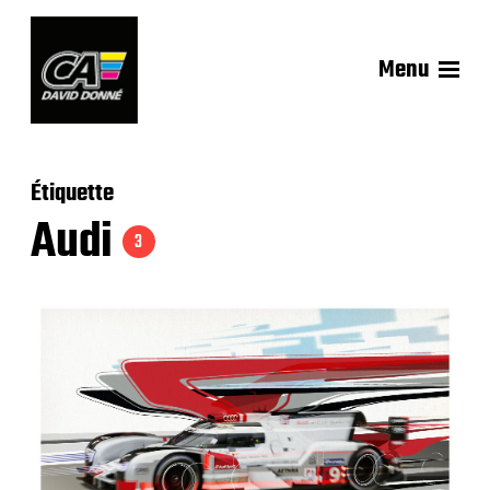
Menu
Étiquette
Audi
3