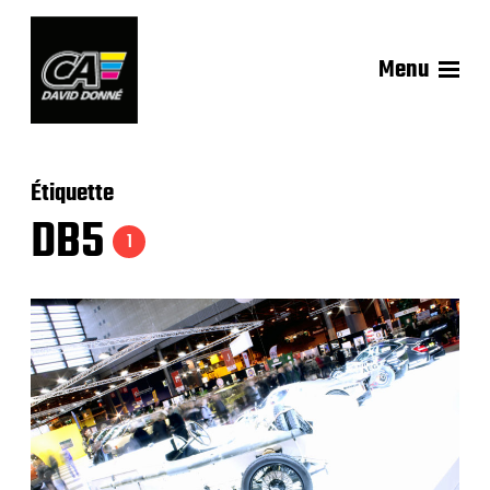
Menu
Étiquette
DB5
1