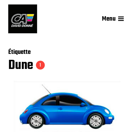
Menu
Étiquette
Dune
1