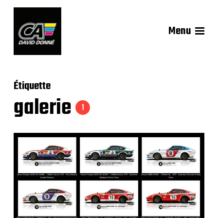
Menu
Étiquette
galerie
1