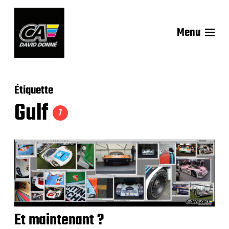
Menu
Étiquette
Gulf
7
Et maintenant ?