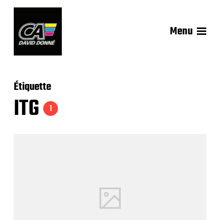
Menu
Étiquette
ITG
1