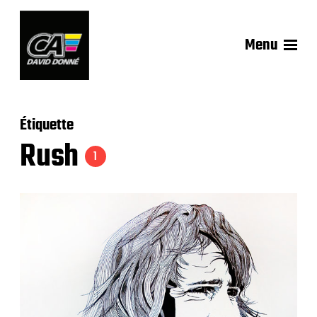
Menu
Étiquette
Rush
1