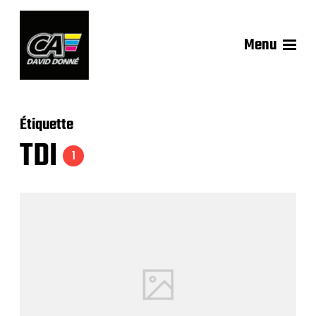
Menu
Étiquette
TDI
1