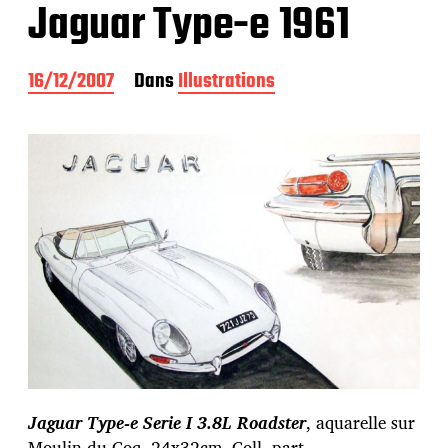
Jaguar Type-e 1961
D
16/12/2007
Dans
Illustrations
a
t
e
d
e
p
u
b
l
i
c
a
t
i
o
n
Jaguar Type-e Serie I 3.8L Roadster
, aquarelle sur
Moulin du Coq, 24x32cm. Coll. part.